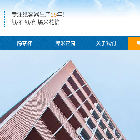
专注纸容器生产
15
年！
纸杯-纸碗-爆米花筒
隐茶杯
爆米花筒
关于我们