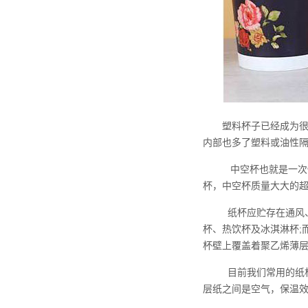
塑料杯子已经成为
内部也多了塑料或油性
中空杯也就是一次
杯，中空杯质量大大的
纸杯应贮存在通风
杯、热饮杯及冰淇淋杯;
杯壁上覆盖着聚乙烯薄
目前我们常用的纸
层纸之间是空气，保温