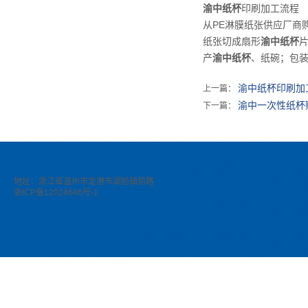
渝中纸杯
印刷加工流程
从PE淋膜纸张供应厂商
纸张切成扇形
渝中纸杯
产
渝中纸杯
、纸碗；包
渝中纸杯印刷加
上一篇：
渝中一次性纸杯
下一篇：
地址：浙江省温州市龙港市湖前镇前路
浙ICP备12024646号-1