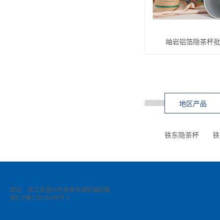
岫岩铝箔隐茶杯
地区产品
铁东隐茶杯
铁
地址：浙江省温州市龙港市湖前镇前路
浙ICP备12024646号-1