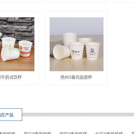
州牛奶试饮杯
扬州3盎司品尝杯
地区产品