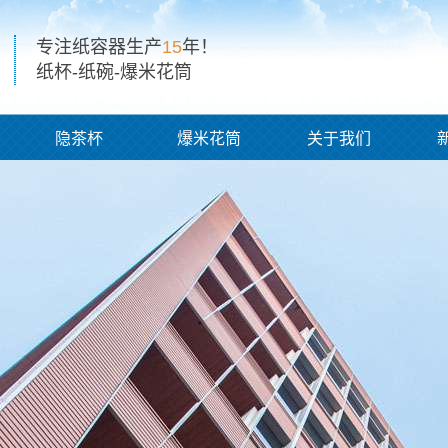
专注纸容器生产
15
年！
纸杯-纸碗-爆米花筒
隐茶杯
爆米花筒
关于我们