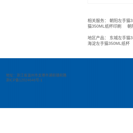
相关服务：
朝阳左手猫3
猫350ML纸杯印刷
朝
地区产品：
东城左手猫3
海淀左手猫350ML纸杯
地址：浙江省温州市龙港市湖前镇前路
浙ICP备12024646号-1